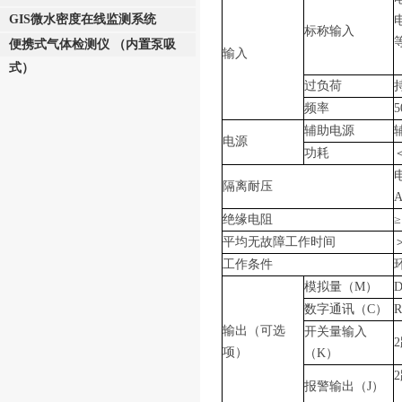
GIS微水密度在线监测系统
标称输入
便携式气体检测仪 （内置泵吸
输入
式）
过负荷
频率
5
辅助电源
电源
功耗
隔离耐压
A
绝缘电阻
≥
平均无故障工作时间
＞
工作条件
模拟量（M）
D
数字通讯（C）
输出（可选
开关量输入
项）
（K）
报警输出（J）