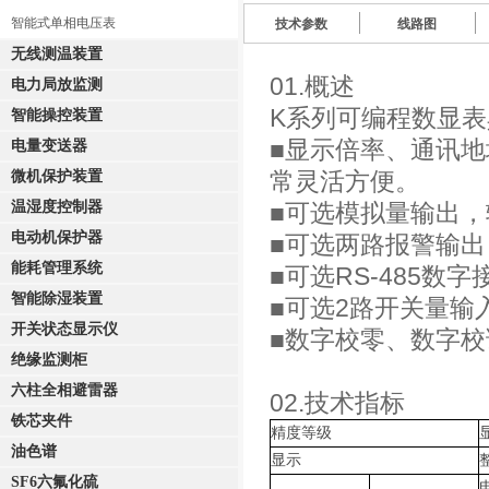
智能式单相电压表
技术参数
线路图
无线测温装置
01.概述
电力局放监测
K系列可编程数显
智能操控装置
■显示倍率、通讯
电量变送器
常灵活方便。
微机保护装置
温湿度控制器
■可选模拟量输出，输
电动机保护器
■可选两路报警输
能耗管理系统
■可选RS-485数
智能除湿装置
■可选2路开关量输
开关状态显示仪
■数字校零、数字
绝缘监测柜
六柱全相避雷器
02.技术指标
铁芯夹件
精度等级
油色谱
显示
SF6六氟化硫