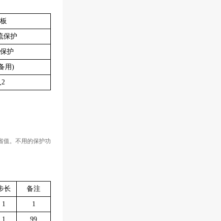
板
流保护
保护
备用)
2
省值。不用的保护功
步长
备注
1
1
1
99