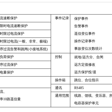
流速断保护
事件记录
保护事件
限时电流速断保护
告警事件
时限过电流保护
遥信变位事件
操作记录事件
限过电流(一般、非常、极端)
事故变位次数统计
过流告警和跳闸(小接地系统)
负荷保护
控制
就地/远方分、合闸
序过流保护
远方定值修改
远方保护投/退
电量保护
操作箱
跳位、合位指示
通讯
RS485
流、
通用范围
线路、馈线、变压器、所
10路遥信量
电容器保护单元