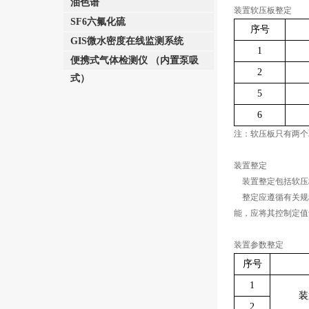
油色谱
装置软压板整定
SF6六氟化硫
序号
GIS微水密度在线监测系统
1
便携式气体检测仪 （内置泵吸
2
式）
5
6
注：软压板只有两个
装置整定
装置整定包括软压
整定应遵循有关规
能，应将其控制定值
装置参数整定
序号
1
装
2