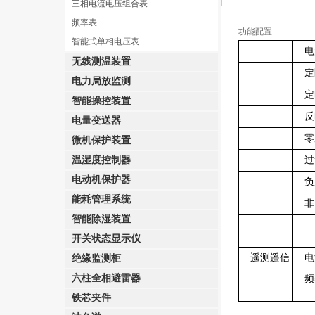
三相电流电压组合表
频率表
功能配置
智能式单相电压表
电
无线测温装置
定
电力局放监测
定
智能操控装置
反时
电量变送器
零序
微机保护装置
温湿度控制器
过
电动机保护器
负
能耗管理系统
非
智能除湿装置
开关状态显示仪
遥测遥信
电
绝缘监测柜
六柱全相避雷器
频率
铁芯夹件