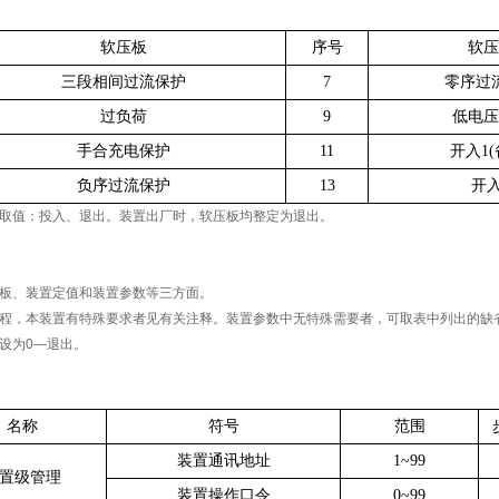
软压板
序号
软压
三段相间过流保护
7
零序过
过负荷
9
低电压
手合充电保护
11
开入1(
负序过流保护
13
开入
取值：投入、退出。装置出厂时，软压板均整定为退出。
板、装置定值和装置参数等三方面。
程，本装置有特殊要求者见有关注释。装置参数中无特殊需要者，可取表中列出的缺
设为0—退出。
名称
符号
范围
装置通讯地址
1~99
置级管理
装置操作口令
0~99