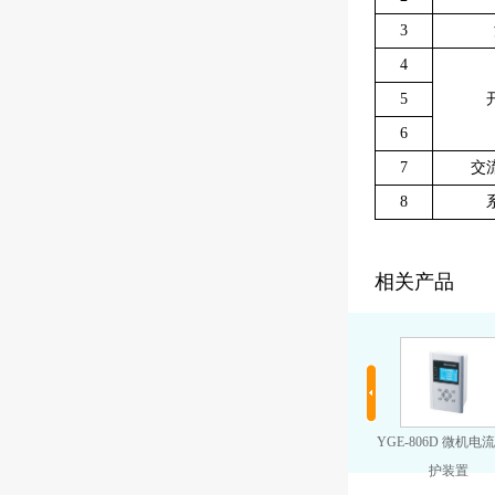
3
4
5
6
7
交
8
相关产品
1D 微机综合保护
YGE-804D 微机电动机保
YGE-805D 微机进线备自
YGE-806D 微机电
控装置
护测控装置
投保护测控装置
护装置