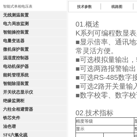
智能式单相电压表
技术参数
线路图
无线测温装置
01.概述
电力局放监测
K系列可编程数显
智能操控装置
■显示倍率、通讯
电量变送器
常灵活方便。
微机保护装置
温湿度控制器
■可选模拟量输出，输
电动机保护器
■可选两路报警输
能耗管理系统
■可选RS-485数
智能除湿装置
■可选2路开关量输
开关状态显示仪
■数字校零、数字
绝缘监测柜
六柱全相避雷器
02.技术指标
铁芯夹件
精度等级
油色谱
显示
SF6六氟化硫