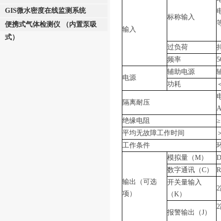
GIS微水密度在线监测系统
标称输入
便携式气体检测仪 （内置泵吸
输入
式）
过负荷
频率
5
辅助电源
电源
功耗
隔离耐压
A
绝缘电阻
≥
平均无故障工作时间
＞
工作条件
模拟量（M）
D
数字通讯（C）
输出（可选
开关量输入
项）
（K）
报警输出（J）