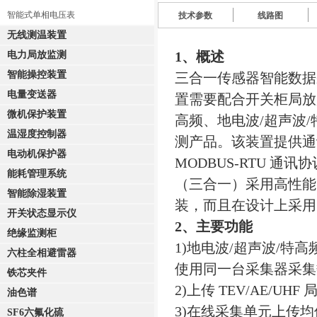
智能式单相电压表
技术参数
线路图
无线测温装置
1、概述
电力局放监测
智能操控装置
三合一传感器智能数据
电量变送器
置需要配合开关柜局放
微机保护装置
高频、地电波/超声波
温湿度控制器
测产品。该装置提供通讯
电动机保护器
MODBUS-RTU 通
能耗管理系统
（三合一）采用高性能
智能除湿装置
装，而且在设计上采用
开关状态显示仪
2、主要功能
绝缘监测柜
1)地电波/超声波/
六柱全相避雷器
使用同一台采集器采集
铁芯夹件
2)上传 TEV/AE/U
油色谱
3)在线采集单元上传
SF6六氟化硫